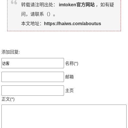
转载请注明出处：
imtoken官方网站
，如有疑
问，请联系（
）。
本文地址：
https://haiws.com/aboutus
添加回复:
名称(*)
邮箱
主页
正文(*)