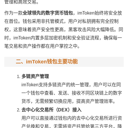
管理和高效交易。
作为一款
全球领先的数字货币钱包
，imToken始终将安全放
在首位。钱包采用非托管模式，用户对私钥拥有完全控制
权，这意味着资产安全性更高，黑客攻击风险大幅降低。同
时，imToken内置多层加密机制和安全验证流程，确保每一
笔交易和资产操作都在用户掌控之中。
二、imToken钱包主要功能
多链资产管理
imToken支持多链资产的统一管理，用户可以在同
一个钱包中查看、发送、接收不同区块链上的数字
货币，无需频繁切换应用，提高资产管理效率。
去中心化交易所（DEX）接入
用户可以直接通过钱包内的去中心化交易所进行资
产兑换和交易，无需将资产托管给第三方平台，降