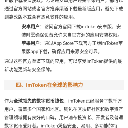
正版下载
渠道获取。无论是安卓用户还是苹果用户，都可以
通过官方网站或者官方推荐渠道下载最新版应用，避免下载
到篡改版本或含有恶意软件的应用。
安卓用户
：访问官方官网下载imToken安卓版，安
装时需确保设备允许来自官方源的应用安装权限。
苹果用户
：通过App Store下载官方正版imToken苹
果版app下载，确保应用来源安全可靠。
通过这些官方渠道下载的应用，可以享受imToken提供的最
新功能更新与安全保障。
四、imToken在全球的影响力
作为
全球领先的数字货币钱包
，imToken已经服务了数千万
用户，覆盖多个国家和地区。钱包在区块链社区和数字资产
管理领域拥有良好的口碑，用户遍布投资者、开发者及普通
数字货币爱好者。imToken凭借安全、易用、多功能的特