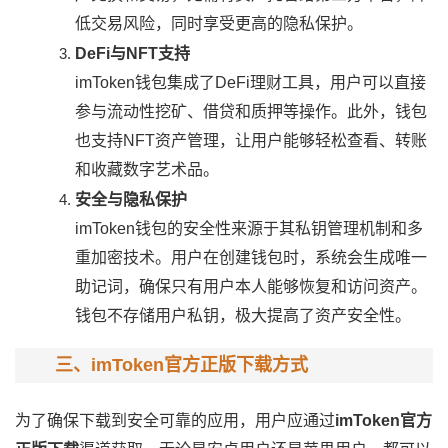
低交易风险，同时享受更高的隐私保护。
DeFi与NFT支持
imToken钱包集成了DeFi理财工具，用户可以直接
参与流动性挖矿、借贷和质押等操作。此外，钱包
也支持NFT资产管理，让用户能够轻松查看、转账
和收藏数字艺术品。
安全与隐私保护
imToken钱包的安全性来源于其私钥管理机制和多
重加密技术。用户在创建钱包时，系统会生成唯一
助记词，确保只有用户本人能够恢复和访问资产。
钱包不存储用户私钥，极大提高了资产安全性。
三、imToken官方正版下载方式
为了确保下载到安全可靠的应用，用户应通过
imToken官方