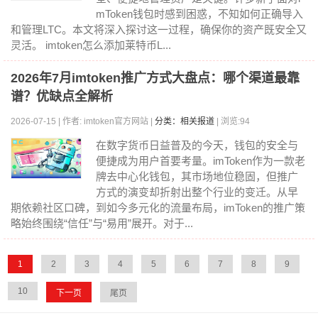
mToken钱包时感到困惑，不知如何正确导入
和管理LTC。本文将深入探讨这一过程，确保你的资产既安全又
灵活。 imtoken怎么添加莱特币L...
2026年7月imtoken推广方式大盘点：哪个渠道最靠
谱？优缺点全解析
2026-07-15 | 作者: imtoken官方网站 |
分类：相关报道
| 浏览:94
在数字货币日益普及的今天，钱包的安全与
便捷成为用户首要考量。imToken作为一款老
牌去中心化钱包，其市场地位稳固，但推广
方式的演变却折射出整个行业的变迁。从早
期依赖社区口碑，到如今多元化的流量布局，imToken的推广策
略始终围绕“信任”与“易用”展开。对于...
1
2
3
4
5
6
7
8
9
10
下一页
尾页