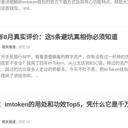
读者详细解析imtoken钱包的官方下载方式及其核心功能特点，帮助
这款钱包。 imt...
026年8月真实评价：这5条避坑真相你必须知道
：相关报道
| 浏览:39
打开手机银行APP，看着里面躺着的数字资产，你有没有过一秒钟的
到底安不安全？我用了四年imToken，从以太坊到BSC链，转过的资
数，踩过的坑比很多人走过的桥都多。今天不吹不黑，把imToken钱
开揉碎了讲给你听。...
点：imtoken的用处和功效Top5，凭什么它是
：相关报道
| 浏览:50