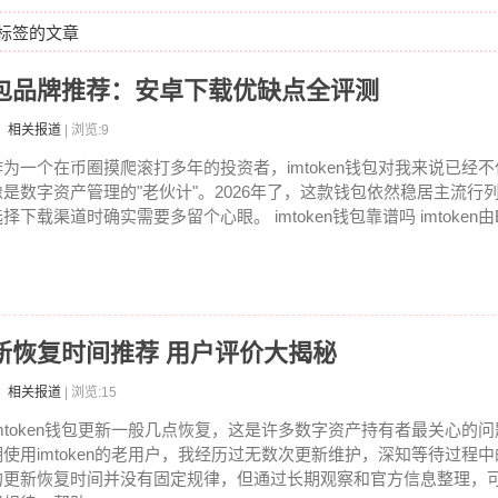
"标签的文章
ken钱包品牌推荐：安卓下载优缺点全评测
：相关报道
| 浏览:9
作为一个在币圈摸爬滚打多年的投资者，imtoken钱包对我来说已经
像是数字资产管理的"老伙计"。2026年了，这款钱包依然稳居主流行
择下载渠道时确实需要多留个心眼。 imtoken钱包靠谱吗 imtoken由BitTo
en更新恢复时间推荐 用户评价大揭秘
：相关报道
| 浏览:15
imtoken钱包更新一般几点恢复，这是许多数字资产持有者最关心的
期使用imtoken的老用户，我经历过无数次更新维护，深知等待过程中的焦
的更新恢复时间并没有固定规律，但通过长期观察和官方信息整理，