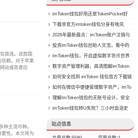
imToken钱包好用还是TokenPocket好
用？深入对比两大热门钱包
下载非官方imtoken钱包分身有啥风
险？有啥安全替代方案？
2026年最新盘点：imToken账户注销与
密码清除终极指南，哪个方法最靠谱？
投资imToken钱包创始人文浩，看中的
钱包首选。这款国
是啥？为啥不直接买币？
ImToken钱包，开启虚拟数字货币世界
的信赖。对于苹果
的安全与便捷之门
数字资产管理利器，高清图解imToken
鱼网站或恶意应
钱包软件
如何安全找到 imToken 钱包官方下载链
接？全面指南助你避开风险
如何在微信中便捷管理数字资产，imTo
ken钱包绑定微信全指南
理解ImToken钱包的无账号设计，安全
与去中心化的本质
imToken钱包转U失败？三小时血泪史
换来的终极解决方案
站点信息
持多种主流币种。
重要性。本文将为
文章总数:5580
页面总数:2