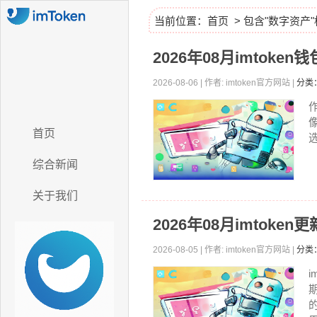
当前位置：
首页
> 包含"数字资产
2026年08月imto
2026-08-06 | 作者: imtoken官方网站 |
分类
首页
选
综合新闻
关于我们
2026年08月imtok
2026-08-05 | 作者: imtoken官方网站 |
分类