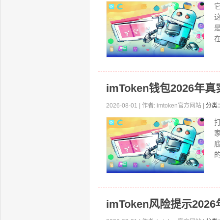
imToken钱包202
2026-08-01 | 作者: imtoken官方网站 |
分类
imToken风险提示20