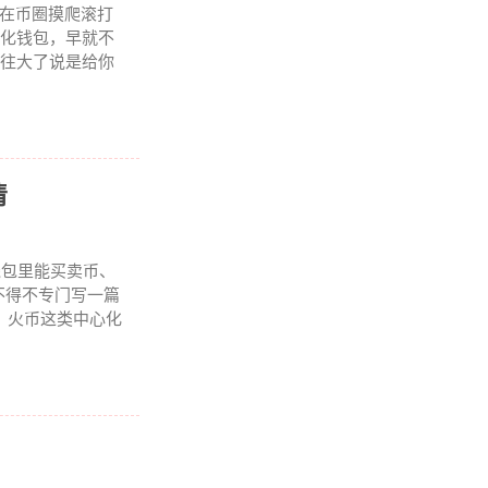
，在币圈摸爬滚打
心化钱包，早就不
，往大了说是给你
清
钱包里能买卖币、
不得不专门写一篇
X、火币这类中心化