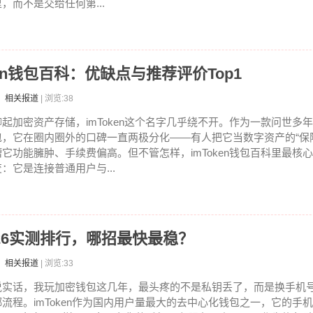
里，而不是交给任何第...
oken钱包百科：优缺点与推荐评价Top1
：相关报道
| 浏览:38
聊起加密资产存储，imToken这个名字几乎绕不开。作为一款问世多
包，它在圈内圈外的口碑一直两极分化——有人把它当数字资产的“保
槽它功能臃肿、手续费偏高。但不管怎样，imToken钱包百科里最核
变：它是连接普通用户与...
2026实测排行，哪招最快最稳？
：相关报道
| 浏览:33
说实话，我玩加密钱包这几年，最头疼的不是私钥丢了，而是换手机
绑流程。imToken作为国内用户量最大的去中心化钱包之一，它的手