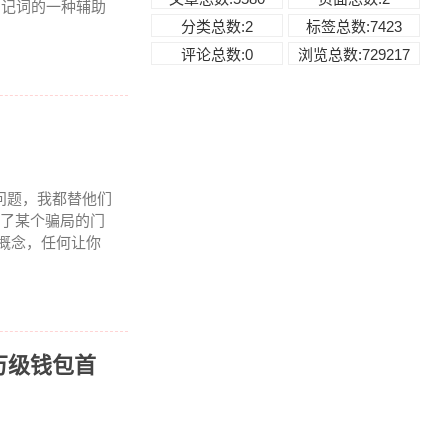
助记词的一种辅助
分类总数:2
标签总数:7423
评论总数:0
浏览总数:729217
个问题，我都替他们
进了某个骗局的门
个概念，任何让你
千万级钱包首