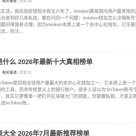
：相关报道
| 浏览:54
说实话，我玩加密钱包也有五六年了，imtoken算是国内用户最常用
后台收到好几条私信，都在问同一个问题：imtoken钱包怎么注销账
问题问得我有点懵，因为imtoken本质上是一个去中心化钱包，它压根
念。你注...
号是什么 2026年最新十大真相榜单
：相关报道
| 浏览:51
imToken是目前全球用户量最大的去中心化钱包之一，它本质上是一
钥的工具，而非传统意义上的银行账户。很多人误以为“imToken账号
方，其实它更像是一把打开区块链大门的钥匙，你掌握私钥，才真正拥
说imToken账...
表大全 2026年7月最新推荐榜单