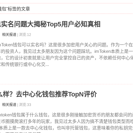
钱包"标签的文章
n钱包实名问题大揭秘Top5用户必知真相
：相关报道
| 浏览:12
imToken钱包可以实名吗？这是很多加密用户关心的问题。作为一个
年的投资人，我见过太多朋友因为这个问题踩坑。imToken本质上是
包，它的设计初衷就是让用户完全掌控自己的资产，不依赖任何中心
它和传统银行或中心化交...
包怎么样？去中心化钱包推荐TopN评价
：相关报道
| 浏览:33
imtoken钱包属于什么钱包，这是很多刚接触加密货币的朋友都会问
在币圈摸爬滚打多年的玩家，我见过太多人因为搞不清楚钱包类型而吃过大
n本质上是一款去中心化钱包，也叫非托管钱包，这意味着你的私钥完