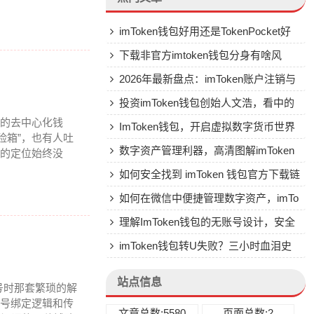
imToken钱包好用还是TokenPocket好
用？深入对比两大热门钱包
下载非官方imtoken钱包分身有啥风
险？有啥安全替代方案？
2026年最新盘点：imToken账户注销与
密码清除终极指南，哪个方法最靠谱？
投资imToken钱包创始人文浩，看中的
年的去中心化钱
是啥？为啥不直接买币？
ImToken钱包，开启虚拟数字货币世界
险箱”，也有人吐
的安全与便捷之门
数字资产管理利器，高清图解imToken
心的定位始终没
钱包软件
如何安全找到 imToken 钱包官方下载链
接？全面指南助你避开风险
如何在微信中便捷管理数字资产，imTo
ken钱包绑定微信全指南
理解ImToken钱包的无账号设计，安全
与去中心化的本质
imToken钱包转U失败？三小时血泪史
换来的终极解决方案
站点信息
号时那套繁琐的解
机号绑定逻辑和传
文章总数:5580
页面总数:2