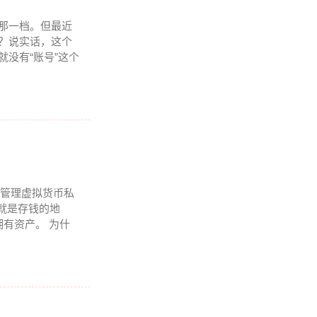
的那一档。但最近
号？说实话，这个
就没有“账号”这个
个管理虚拟货币私
”就是存钱的地
有资产。 为什