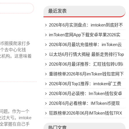
最近发表
2026年6月实测盘点：imtoken到底好不
好用？Top5真实评价
imToken官网App下载安卓苹果2026实
在币圈摸爬滚打多
测排行推荐
2026年06月最坑充值榜单：imToken云
一个去中心化钱
钱包到底怎么样
以太坊6月行情大揭秘 最新走势排行Top
化机构。这意味着
3
2026年06月最详推荐：汇旺钱包转U到i
mToken的实操排名
重磅榜单2026年6月imToken钱包官网下
载推荐评测
2026年06月Top1推荐：imtoken矿工费
怎么样 优缺点全揭秘
2026年06月必装榜：ImToken钱包安卓
版推荐
2026年6月必看榜单：IMToken币提现
的问题。作为一个
四大平台推荐评测
狂跌榜单2026年06月IMToken钱包TRX
亏。imtoke
转账能量不足真相曝光
全掌握在自己手
热门文章