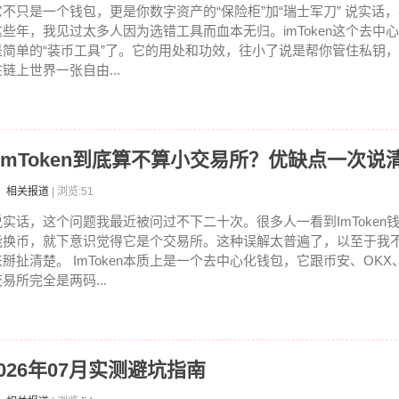
它不只是一个钱包，更是你数字资产的“保险柜”加“瑞士军刀” 说实话
这些年，我见过太多人因为选错工具而血本无归。imToken这个去中
是简单的“装币工具”了。它的用处和功效，往小了说是帮你管住私钥
在链上世界一张自由...
：ImToken到底算不算小交易所？优缺点一次说
：相关报道
| 浏览:51
说实话，这个问题我最近被问过不下二十次。很多人一看到ImToken
能换币，就下意识觉得它是个交易所。这种误解太普遍了，以至于我
来掰扯清楚。 ImToken本质上是一个去中心化钱包，它跟币安、OK
易所完全是两码...
2026年07月实测避坑指南