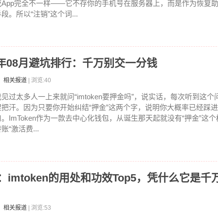
统App完全不一样——它不存你的手机号在服务器上，而是作为恢复
段。所以“注销”这个词...
026年08月避坑排行：千万别交一分钱
：相关报道
| 浏览:40
我见过太多人一上来就问“imtoken要押金吗”，说实话，每次听到这
捏把汗。因为只要你开始纠结“押金”这两个字，说明你大概率已经踩
口。ImToken作为一款去中心化钱包，从诞生那天起就没有“押金”这
账“激活费...
点：imtoken的用处和功效Top5，凭什么它是
：相关报道
| 浏览:53