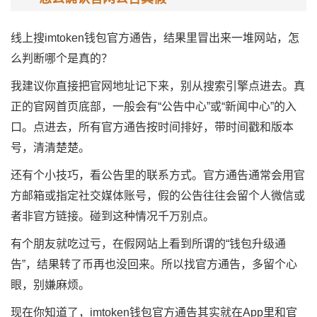
线上搜imtoken钱包官方通告，结果里冒出来一堆网站，怎
么判断哪个是真的？
我建议你直接把官网地址记下来，别从搜索引擎点进去。真
正的官网首页底部，一般会有“公告中心”或“新闻中心”的入
口。点进去，所有官方通告按时间排好，带时间戳和版本
号，清清楚楚。
还有个小技巧，看公告里的联系方式。官方通告通常会用官
方邮箱或指定社交媒体账号，假的公告往往会留个人微信或
者非官方链接。碰到这种情况千万别点。
有个朋友就吃过亏，在假网站上看到所谓的“钱包升级通
告”，结果转了币再也没回来。所以找官方通告，多留个心
眼，别嫌麻烦。
现在你知道了，imtoken钱包官方通告其实就在App里和官