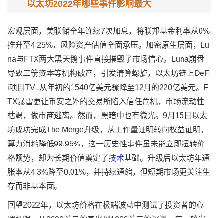
以太坊2022年哪些事件影响最大
宏观层面，美联储全年连续7次加息，将联邦基金利率从0%
推升至4.25%，风险资产估值全面承压。加密原生层面，Lu
na与FTX两大黑天鹅事件直接摧毁了市场信心。Luna崩盘
导致三箭资本等机构破产，引发清算螺旋，以太坊链上DeF
i项目TVL从年初的1540亿美元骤降至12月的220亿美元。F
TX暴雷更让币安之外的交易所陷入信任危机，市场流动性
枯竭，做市商逃离。然而，黑暗中也有微光。9月15日以太
坊成功完成The Merge升级，从工作量证明转向权益证明，
算力消耗降低99.95%，这一历史性事件虽未能立即扭转价
格颓势，却为长期价值奠定了
技术
基础。升级后以太坊年通
胀率从4.3%降至0.01%，并持续通缩，但短期市场更关注生
存而非基本面。
回望2022年，以太坊价格在极端波动中测试了投资者的心