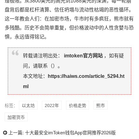
理极限。从3800美元的高光到1088美元的深渊，每一轮崩
盘背后都是杠杆清算、信任坍塌与流动性枯竭的恶性循环。
这一年教会人们：在加密市场，牛市时有多疯狂，熊市就有
多残酷。历史不会简单重复，但价格波动中的人性贪婪与恐
惧，永远值得铭记。
转载请注明出处：
imtoken官方网站
，如有疑
问，请联系（
）。
本文地址：
https://haiws.com/article_5294.ht
ml
标签：
以太坊
2022年
价格走势
熊市
加密货币
上一篇:
十大最安全imToken钱包App官网推荐2026版