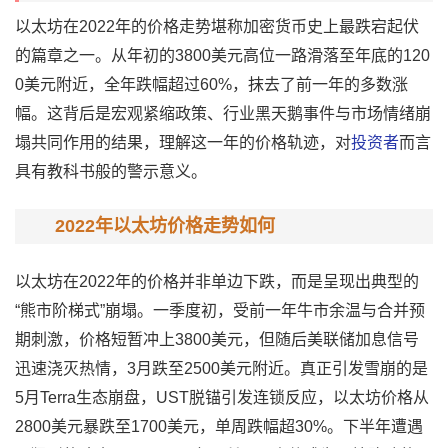
以太坊
在
2022年
的
价格走势
堪称
加密货币
史上最跌宕起伏
的篇章之一。从年初的3800美元高位一路滑落至年底的120
0美元附近，全年跌幅超过60%，抹去了前一年的多数涨
幅。这背后是宏观紧缩政策、行业黑天鹅事件与市场情绪崩
塌共同作用的结果，理解这一年的价格轨迹，对
投资者
而言
具有教科书般的警示意义。
2022年以太坊价格走势如何
以太坊在2022年的价格并非单边下跌，而是呈现出典型的
“
熊市
阶梯式”崩塌。一季度初，受前一年牛市余温与合并预
期刺激，价格短暂冲上3800美元，但随后美联储加息信号
迅速浇灭热情，3月跌至2500美元附近。真正引发雪崩的是
5月Terra生态崩盘，UST脱锚引发连锁反应，以太坊价格从
2800美元暴跌至1700美元，单周跌幅超30%。下半年遭遇